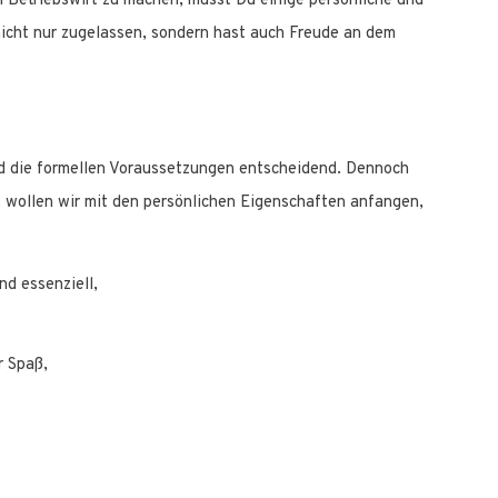
en Betriebswirt zu machen, musst Du einige persönliche und
nicht nur zugelassen, sondern hast auch Freude an dem
nd die formellen Voraussetzungen entscheidend. Dennoch
lb wollen wir mit den persönlichen Eigenschaften anfangen,
nd essenziell,
r Spaß,