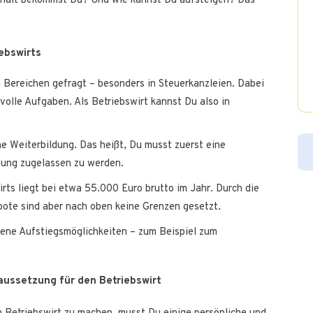
ehalt bekommst Du? Und wie kannst Du aufsteigen? Das
ebswirts
 Bereichen gefragt – besonders in Steuerkanzleien. Dabei
olle Aufgaben. Als Betriebswirt kannst Du also in
ne Weiterbildung. Das heißt, Du musst zuerst eine
dung zugelassen zu werden.
rts liegt bei etwa 55.000 Euro brutto im Jahr. Durch die
bote sind aber nach oben keine Grenzen gesetzt.
dene Aufstiegsmöglichkeiten – zum Beispiel zum
raussetzung für den Betriebswirt