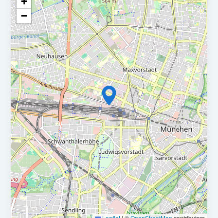
+
−
Leaflet
|
©
OpenStreetMap
contributors