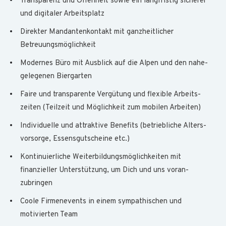
Transparenz und Offenheit sowie ein lang­fristig sicherer
und digitaler Arbeits­platz
Direkter Mandantenkontakt mit ganz­heitlicher
Betreuungs­möglich­keit
Modernes Büro mit Ausblick auf die Alpen und den nahe­
gelegenen Biergarten
Faire und transparente Vergütung und flexible Arbeits­
zeiten (Teilzeit und Möglich­keit zum mobilen Arbeiten)
Individuelle und attraktive Benefits (betrieb­liche Alters­
vorsorge, Essens­gutscheine etc.)
Kontinuierliche Weiterbildungs­möglich­keiten mit
finanzieller Unter­stützung, um Dich und uns voran­
zubringen
Coole Firmenevents in einem sympathischen und
motivierten Team