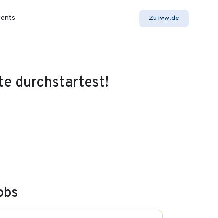
vents
Zu iww.de
te durchstartest!
obs